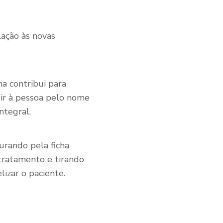
lação às novas
ma contribui para
gir à pessoa pelo nome
ntegral.
urando pela ficha
tratamento e tirando
izar o paciente.