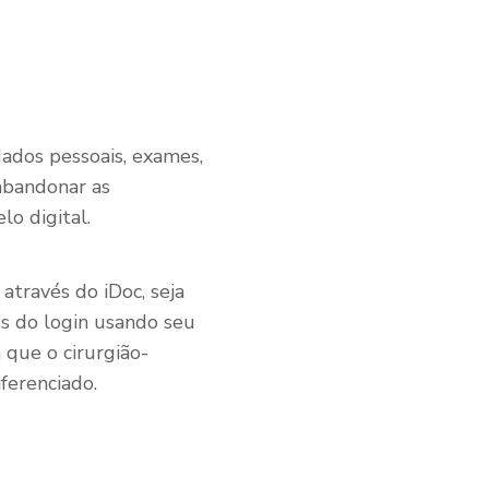
dados pessoais, exames,
abandonar as
o digital.
través do iDoc, seja
és do login usando seu
 que o cirurgião-
ferenciado.